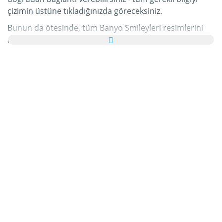
çizimin üstüne tıkladığınızda göreceksiniz.
Bunun da ötesinde, tüm Banyo Smileyleri resimlerini
ailenize ve arkadaşlarınıza tebrik kartı olarak ücretsiz
yollayabilir, hatta bu kişisel e-Kartınıza hoş bir yazı bile
ekleyebilirsiniz.
Bu kategorideki tüm hareketli Banyo Smileyleri gifleri ve
Banyo Smileyleri resimleri tamamen ücretsizdir ve
bunları kullanmak için ekstra bir masraf ödemezsiniz.
Bunun karşılığında lütfen bu hizmetimizi internet
sayfanızda veya blogunuzda
tavsiye edin
. Bunun
hakkında daha detaylı bilgiyi
yardım
bölümümüzde
bulabilirsiniz.