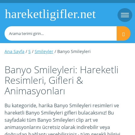
hareketligifler.net
Togg
navi
Ana Sayfa
/
S
/
Smileyler
/ Banyo Smileyleri
Banyo Smileyleri: Hareketli
Resimleri, Gifleri &
Animasyonları
Bu kategoride, harika Banyo Smileyleri resimleri ve
hareketli Banyo Smileyleri gifleri bulacaksınız! Bu
sayfadaki tüm Banyo Smileyleri clip art ve
animasyonlarını ücretsiz olarak indirebilir veya
doğrudan bağlantı verebilirsiniz - tüm gerekli bilgiyi