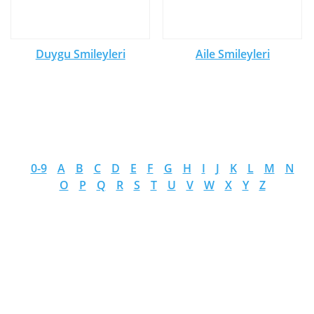
Duygu Smileyleri
Aile Smileyleri
0-9
A
B
C
D
E
F
G
H
I
J
K
L
M
N
O
P
Q
R
S
T
U
V
W
X
Y
Z