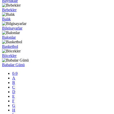
Bayraklar
Bebekler
Balık
Bilgisayarlar
Balonlar
Basketbol
Böcekler
Babalar Günü
0-9
A
B
C
D
E
F
G
H