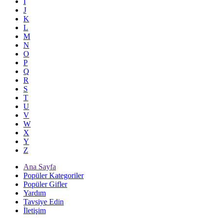
I
J
K
L
M
N
O
P
Q
R
S
T
U
V
W
X
Y
Z
Ana Sayfa
Popüler Kategoriler
Popüler Gifler
Yardım
Tavsiye Edin
İletişim