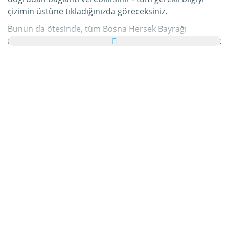
çizimin üstüne tıkladığınızda göreceksiniz.
Bunun da ötesinde, tüm Bosna Hersek Bayrağı
resimlerini ailenize ve arkadaşlarınıza tebrik kartı olarak
ücretsiz yollayabilir, hatta bu kişisel e-Kartınıza hoş bir
yazı bile ekleyebilirsiniz.
Bu kategorideki tüm hareketli Bosna Hersek Bayrağı
gifleri ve Bosna Hersek Bayrağı resimleri tamamen
ücretsizdir ve bunları kullanmak için ekstra bir masraf
ödemezsiniz. Bunun karşılığında lütfen bu hizmetimizi
internet sayfanızda veya blogunuzda
tavsiye edin
.
Bunun hakkında daha detaylı bilgiyi
yardım
bölümümüzde bulabilirsiniz.