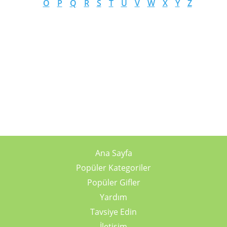
O
P
Q
R
S
T
U
V
W
X
Y
Z
Ana Sayfa
Popüler Kategoriler
Popüler Gifler
Yardım
Tavsiye Edin
İletişim