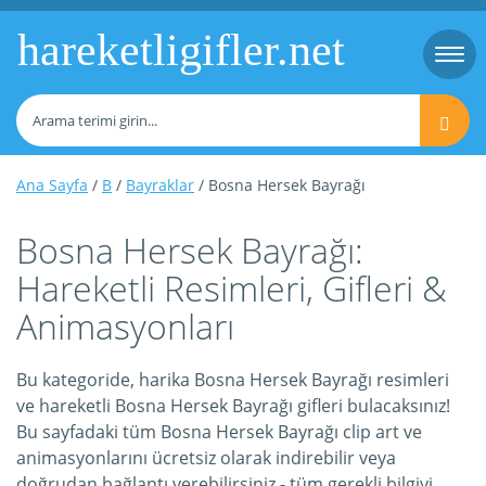
hareketligifler.net
Togg
navi
Ana Sayfa
/
B
/
Bayraklar
/ Bosna Hersek Bayrağı
Bosna Hersek Bayrağı:
Hareketli Resimleri, Gifleri &
Animasyonları
Bu kategoride, harika Bosna Hersek Bayrağı resimleri
ve hareketli Bosna Hersek Bayrağı gifleri bulacaksınız!
Bu sayfadaki tüm Bosna Hersek Bayrağı clip art ve
animasyonlarını ücretsiz olarak indirebilir veya
doğrudan bağlantı verebilirsiniz - tüm gerekli bilgiyi