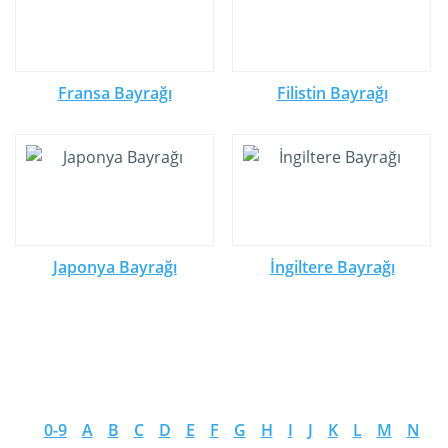
Fransa Bayrağı
Filistin Bayrağı
Japonya Bayrağı
İngiltere Bayrağı
0-9
A
B
C
D
E
F
G
H
I
J
K
L
M
N