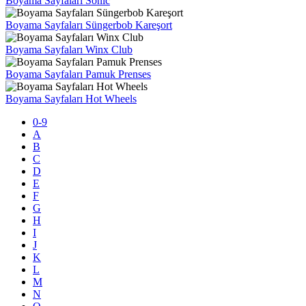
Boyama Sayfaları Sonic
Boyama Sayfaları Süngerbob Kareşort
Boyama Sayfaları Winx Club
Boyama Sayfaları Pamuk Prenses
Boyama Sayfaları Hot Wheels
0-9
A
B
C
D
E
F
G
H
I
J
K
L
M
N