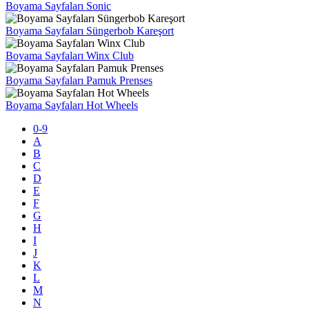
Boyama Sayfaları Sonic
Boyama Sayfaları Süngerbob Kareşort
Boyama Sayfaları Winx Club
Boyama Sayfaları Pamuk Prenses
Boyama Sayfaları Hot Wheels
0-9
A
B
C
D
E
F
G
H
I
J
K
L
M
N