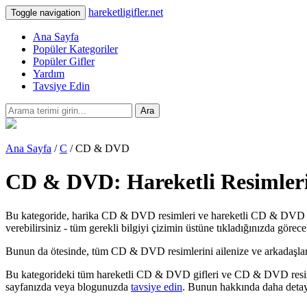
hareketligifler.net
Toggle navigation
Ana Sayfa
Popüler Kategoriler
Popüler Gifler
Yardım
Tavsiye Edin
Ara
Ana Sayfa
/
C
/ CD & DVD
CD & DVD: Hareketli Resimleri
Bu kategoride, harika CD & DVD resimleri ve hareketli CD & DVD gif
verebilirsiniz - tüm gerekli bilgiyi çizimin üstüne tıkladığınızda görece
Bunun da ötesinde, tüm CD & DVD resimlerini ailenize ve arkadaşlarınıza
Bu kategorideki tüm hareketli CD & DVD gifleri ve CD & DVD resimler
sayfanızda veya blogunuzda
tavsiye edin
. Bunun hakkında daha detay