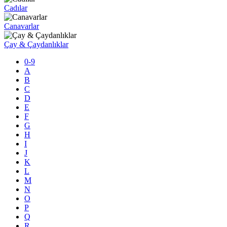
Cadılar
Canavarlar
Çay & Çaydanlıklar
0-9
A
B
C
D
E
F
G
H
I
J
K
L
M
N
O
P
Q
R