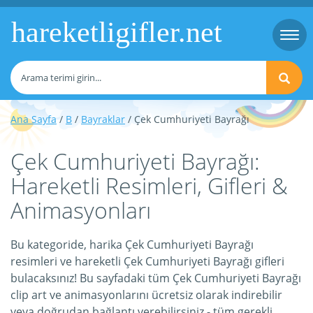
hareketligifler.net
Togg
navi
Ana Sayfa
/
B
/
Bayraklar
/ Çek Cumhuriyeti Bayrağı
Çek Cumhuriyeti Bayrağı:
Hareketli Resimleri, Gifleri &
Animasyonları
Bu kategoride, harika Çek Cumhuriyeti Bayrağı
resimleri ve hareketli Çek Cumhuriyeti Bayrağı gifleri
bulacaksınız! Bu sayfadaki tüm Çek Cumhuriyeti Bayrağı
clip art ve animasyonlarını ücretsiz olarak indirebilir
veya doğrudan bağlantı verebilirsiniz - tüm gerekli