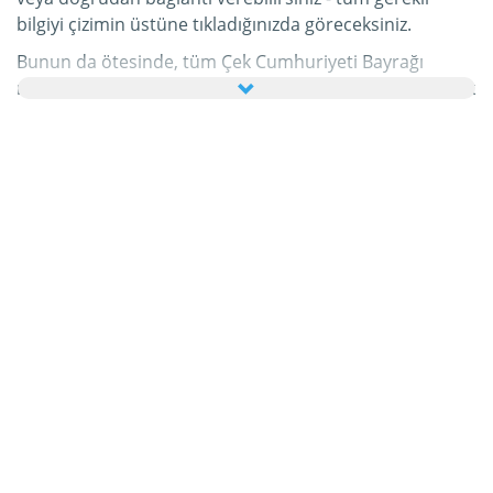
bilgiyi çizimin üstüne tıkladığınızda göreceksiniz.
Bunun da ötesinde, tüm Çek Cumhuriyeti Bayrağı
resimlerini ailenize ve arkadaşlarınıza tebrik kartı olarak
ücretsiz yollayabilir, hatta bu kişisel e-Kartınıza hoş bir
yazı bile ekleyebilirsiniz.
Bu kategorideki tüm hareketli Çek Cumhuriyeti Bayrağı
gifleri ve Çek Cumhuriyeti Bayrağı resimleri tamamen
ücretsizdir ve bunları kullanmak için ekstra bir masraf
ödemezsiniz. Bunun karşılığında lütfen bu hizmetimizi
internet sayfanızda veya blogunuzda
tavsiye edin
.
Bunun hakkında daha detaylı bilgiyi
yardım
bölümümüzde bulabilirsiniz.