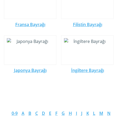
Fransa Bayrağı
Filistin Bayrağı
Japonya Bayrağı
İngiltere Bayrağı
0-9
A
B
C
D
E
F
G
H
I
J
K
L
M
N