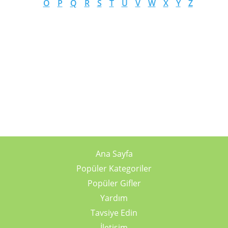
O
P
Q
R
S
T
U
V
W
X
Y
Z
Ana Sayfa
Popüler Kategoriler
Popüler Gifler
Yardım
Tavsiye Edin
İletişim