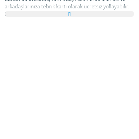
arkadaşlarınıza tebrik kartı olarak ücretsiz yollayabilir,
hatta bu kişisel e-Kartınıza hoş bir yazı bile
ekleyebilirsiniz.
Bu kategorideki tüm hareketli Dalış gifleri ve Dalış
resimleri tamamen ücretsizdir ve bunları kullanmak için
ekstra bir masraf ödemezsiniz. Bunun karşılığında
lütfen bu hizmetimizi internet sayfanızda veya
blogunuzda
tavsiye edin
. Bunun hakkında daha detaylı
bilgiyi
yardım
bölümümüzde bulabilirsiniz.