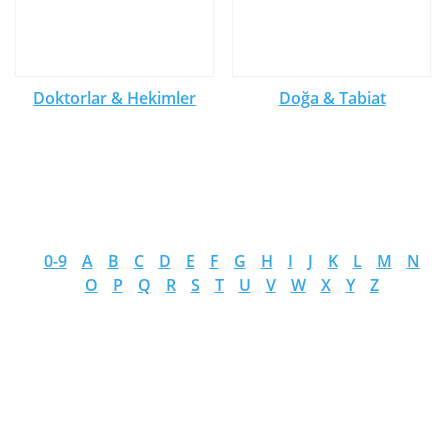
Doktorlar & Hekimler
Doğa & Tabiat
0-9
A
B
C
D
E
F
G
H
I
J
K
L
M
N
O
P
Q
R
S
T
U
V
W
X
Y
Z