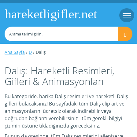
hareketligifler.net
Togg
navi
Ana Sayfa
/
D
/ Dalış
Dalış: Hareketli Resimleri,
Gifleri & Animasyonları
Bu kategoride, harika Dalış resimleri ve hareketli Dalış
gifleri bulacaksınız! Bu sayfadaki tüm Dalış clip art ve
animasyonlarını ücretsiz olarak indirebilir veya
doğrudan bağlantı verebilirsiniz - tüm gerekli bilgiyi
çizimin üstüne tıkladığınızda göreceksiniz.
Bunun da ötesinde, tüm Dalış resimlerini ailenize ve