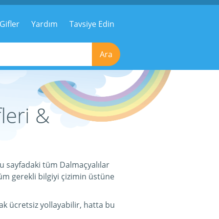
Gifler
Yardım
Tavsiye Edin
Ara
leri &
 Bu sayfadaki tüm Dalmaçyalılar
üm gerekli bilgiyi çizimin üstüne
k ücretsiz yollayabilir, hatta bu