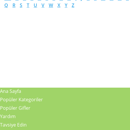
Q
R
S
T
U
V
W
X
Y
Z
Ana Sayfa
Popüler Kategoriler
Popüler Gifler
Yardım
Tavsiye Edin