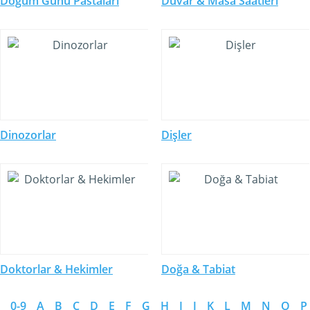
Doğum Günü Pastaları
Duvar & Masa Saatleri
Dinozorlar
Dişler
Doktorlar & Hekimler
Doğa & Tabiat
0-9
A
B
C
D
E
F
G
H
I
J
K
L
M
N
O
P