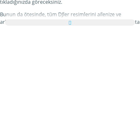
tıkladığınızda göreceksiniz.
Bunun da ötesinde, tüm DJler resimlerini ailenize ve
arkadaşlarınıza tebrik kartı olarak ücretsiz yollayabilir, hatta
bu kişisel e-Kartınıza hoş bir yazı bile ekleyebilirsiniz.
Bu kategorideki tüm hareketli DJler gifleri ve DJler resimleri
tamamen ücretsizdir ve bunları kullanmak için ekstra bir
masraf ödemezsiniz. Bunun karşılığında lütfen bu
hizmetimizi internet sayfanızda veya blogunuzda
tavsiye
edin
. Bunun hakkında daha detaylı bilgiyi
yardım
bölümümüzde bulabilirsiniz.