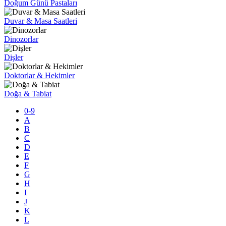
Doğum Günü Pastaları
Duvar & Masa Saatleri
Dinozorlar
Dişler
Doktorlar & Hekimler
Doğa & Tabiat
0-9
A
B
C
D
E
F
G
H
I
J
K
L