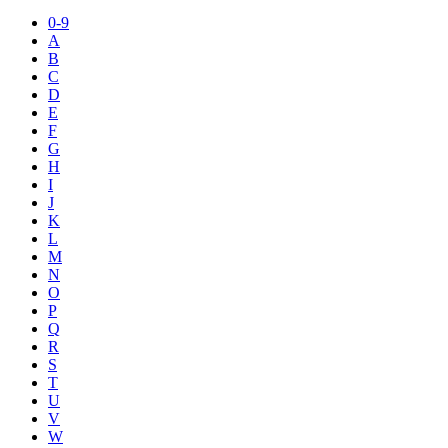
0-9
A
B
C
D
E
F
G
H
I
J
K
L
M
N
O
P
Q
R
S
T
U
V
W