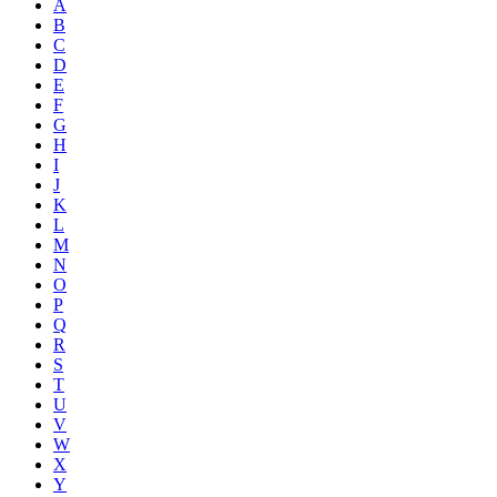
A
B
C
D
E
F
G
H
I
J
K
L
M
N
O
P
Q
R
S
T
U
V
W
X
Y