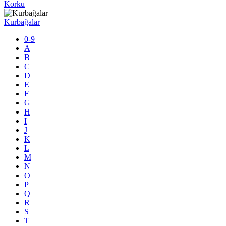
Korku
Kurbağalar
0-9
A
B
C
D
E
F
G
H
I
J
K
L
M
N
O
P
Q
R
S
T