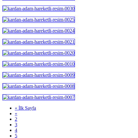
« İlk Sayfa
«
2
3
4
5