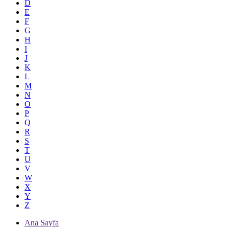
D
E
F
G
H
I
J
K
L
M
N
O
P
Q
R
S
T
U
V
W
X
Y
Z
Ana Sayfa