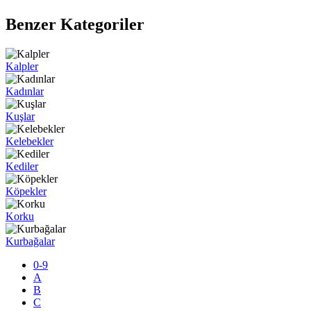
Benzer Kategoriler
Kalpler
Kadınlar
Kuşlar
Kelebekler
Kediler
Köpekler
Korku
Kurbağalar
0-9
A
B
C