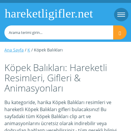
hareketligifler.net
Togg
navi
Ana Sayfa
/
K
/ Köpek Balıkları
Köpek Balıkları: Hareketli
Resimleri, Gifleri &
Animasyonları
Bu kategoride, harika Köpek Balıkları resimleri ve
hareketli Köpek Balıkları gifleri bulacaksınız! Bu
sayfadaki tüm Köpek Balıkları clip art ve
animasyonlarını ücretsiz olarak indirebilir veya
doğrudan bağlantı verebilirsiniz - tüm gerekli bilgiyi