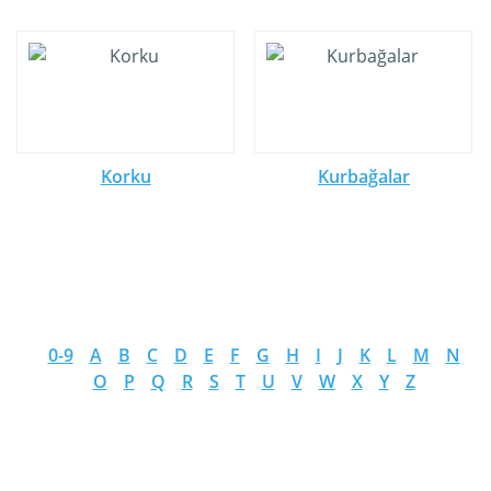
Korku
Kurbağalar
0-9
A
B
C
D
E
F
G
H
I
J
K
L
M
N
O
P
Q
R
S
T
U
V
W
X
Y
Z