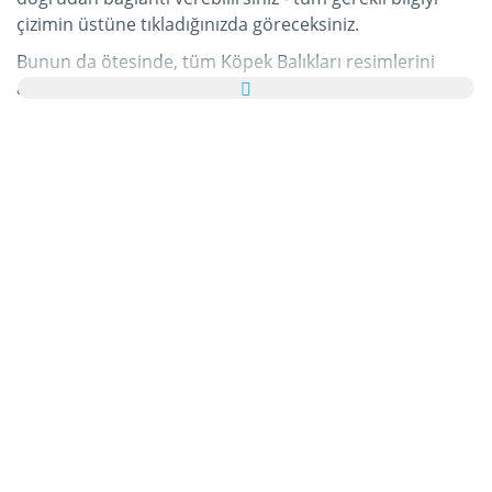
çizimin üstüne tıkladığınızda göreceksiniz.
Bunun da ötesinde, tüm Köpek Balıkları resimlerini
ailenize ve arkadaşlarınıza tebrik kartı olarak ücretsiz
yollayabilir, hatta bu kişisel e-Kartınıza hoş bir yazı bile
ekleyebilirsiniz.
Bu kategorideki tüm hareketli Köpek Balıkları gifleri ve
Köpek Balıkları resimleri tamamen ücretsizdir ve
bunları kullanmak için ekstra bir masraf ödemezsiniz.
Bunun karşılığında lütfen bu hizmetimizi internet
sayfanızda veya blogunuzda
tavsiye edin
. Bunun
hakkında daha detaylı bilgiyi
yardım
bölümümüzde
bulabilirsiniz.