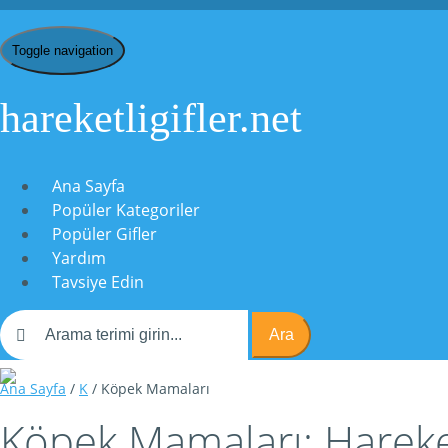
Toggle navigation
hareketligifler.net
Ana Sayfa
Popüler Kategoriler
Popüler Gifler
Yardım
Tavsiye Edin
Ara
Ana Sayfa
/
K
/ Köpek Mamaları
Köpek Mamaları: Hareket