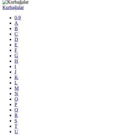
Kurbağalar
0-9
A
B
C
D
E
F
G
H
I
J
K
L
M
N
O
P
Q
R
S
T
U