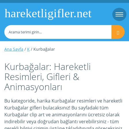
hareketligifler.net
Togg
navi
Ana Sayfa
/
K
/ Kurbağalar
Kurbağalar: Hareketli
Resimleri, Gifleri &
Animasyonları
Bu kategoride, harika Kurbağalar resimleri ve hareketli
Kurbağalar gifleri bulacaksınız! Bu sayfadaki tüm
Kurbağalar clip art ve animasyonlarını ücretsiz olarak
indirebilir veya doğrudan bağlantı verebilirsiniz - tüm
gerekli bilgiyi çizimin üstüne tıkladığınızda göreceksiniz.