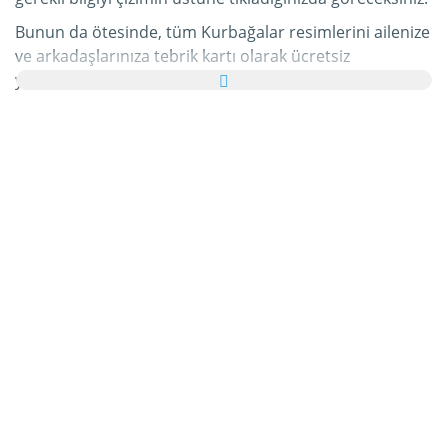
Bunun da ötesinde, tüm Kurbağalar resimlerini ailenize
ve arkadaşlarınıza tebrik kartı olarak ücretsiz
yollayabilir, hatta bu kişisel e-Kartınıza hoş bir yazı bile
ekleyebilirsiniz.
Bu kategorideki tüm hareketli Kurbağalar gifleri ve
Kurbağalar resimleri tamamen ücretsizdir ve bunları
kullanmak için ekstra bir masraf ödemezsiniz. Bunun
karşılığında lütfen bu hizmetimizi internet sayfanızda
veya blogunuzda
tavsiye edin
. Bunun hakkında daha
detaylı bilgiyi
yardım
bölümümüzde bulabilirsiniz.