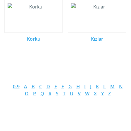
Korku
Kızlar
0-9
A
B
C
D
E
F
G
H
I
J
K
L
M
N
O
P
Q
R
S
T
U
V
W
X
Y
Z