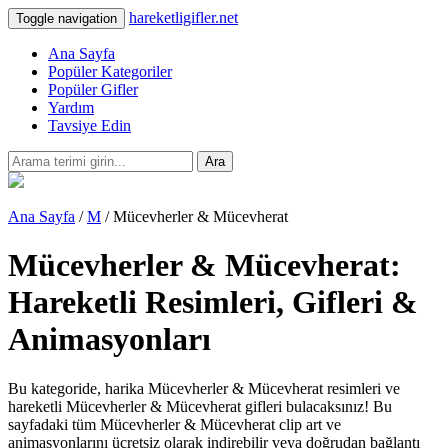
hareketligifler.net
Toggle navigation
Ana Sayfa
Popüler Kategoriler
Popüler Gifler
Yardım
Tavsiye Edin
Ara
Ana Sayfa
/
M
/ Mücevherler & Mücevherat
Mücevherler & Mücevherat:
Hareketli Resimleri, Gifleri &
Animasyonları
Bu kategoride, harika Mücevherler & Mücevherat resimleri ve
hareketli Mücevherler & Mücevherat gifleri bulacaksınız! Bu
sayfadaki tüm Mücevherler & Mücevherat clip art ve
animasyonlarını ücretsiz olarak indirebilir veya doğrudan bağlantı