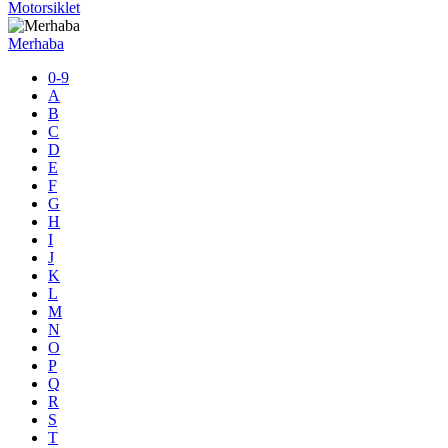
Motorsiklet
Merhaba
0-9
A
B
C
D
E
F
G
H
I
J
K
L
M
N
O
P
Q
R
S
T