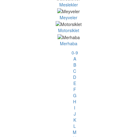
Meslekler
Meyveler
Motorsiklet
Merhaba
0-9
A
B
C
D
E
F
G
H
I
J
K
L
M