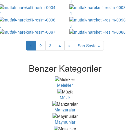
1
2
3
4
»
Son Sayfa »
Benzer Kategoriler
Melekler
Müzik
Manzaralar
Maymunlar