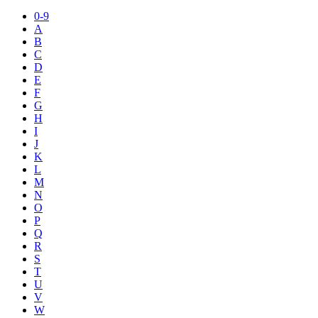
0-9
A
B
C
D
E
F
G
H
I
J
K
L
M
N
O
P
Q
R
S
T
U
V
W