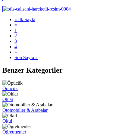
« İlk Sayfa
«
1
2
3
4
»
Son Sayfa »
Benzer Kategoriler
Öpücük
Oklar
Otomobiller & Arabalar
Okul
Öğretmenler