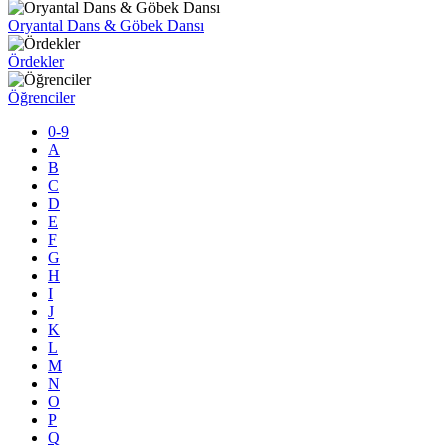
Oryantal Dans & Göbek Dansı
Ördekler
Öğrenciler
0-9
A
B
C
D
E
F
G
H
I
J
K
L
M
N
O
P
Q