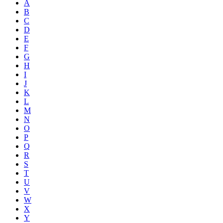
A
B
C
D
E
F
G
H
I
J
K
L
M
N
O
P
Q
R
S
T
U
V
W
X
Y