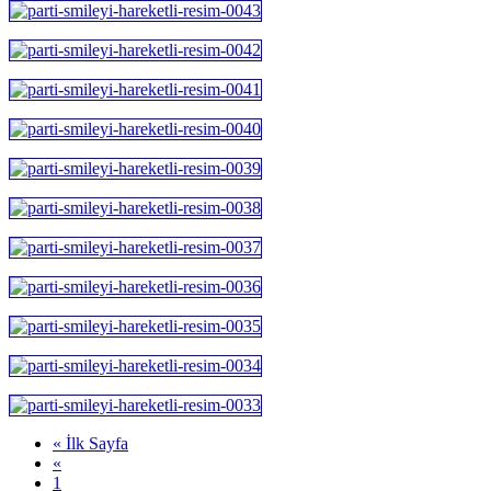
« İlk Sayfa
«
1