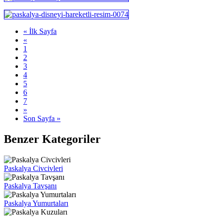
« İlk Sayfa
«
1
2
3
4
5
6
7
»
Son Sayfa »
Benzer Kategoriler
Paskalya Civcivleri
Paskalya Tavşanı
Paskalya Yumurtaları