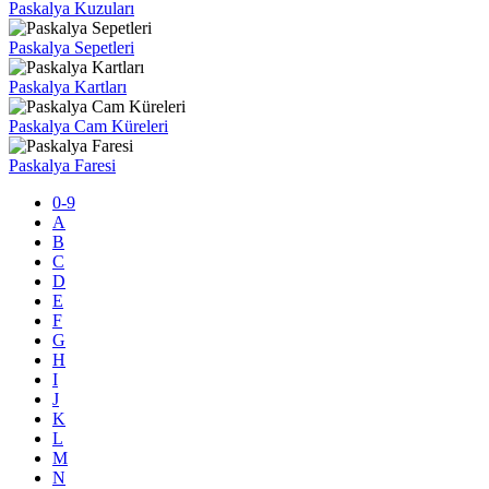
Paskalya Kuzuları
Paskalya Sepetleri
Paskalya Kartları
Paskalya Cam Küreleri
Paskalya Faresi
0-9
A
B
C
D
E
F
G
H
I
J
K
L
M
N