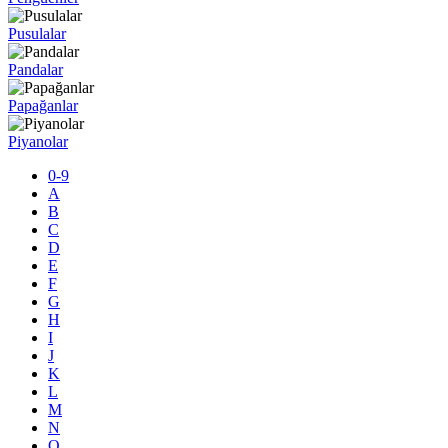
Pusulalar
Pandalar
Papağanlar
Piyanolar
0-9
A
B
C
D
E
F
G
H
I
J
K
L
M
N
O