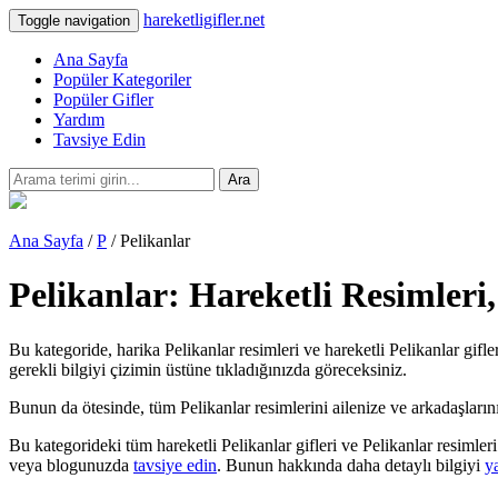
hareketligifler.net
Toggle navigation
Ana Sayfa
Popüler Kategoriler
Popüler Gifler
Yardım
Tavsiye Edin
Ara
Ana Sayfa
/
P
/ Pelikanlar
Pelikanlar: Hareketli Resimleri
Bu kategoride, harika Pelikanlar resimleri ve hareketli Pelikanlar gifle
gerekli bilgiyi çizimin üstüne tıkladığınızda göreceksiniz.
Bunun da ötesinde, tüm Pelikanlar resimlerini ailenize ve arkadaşlarınıza
Bu kategorideki tüm hareketli Pelikanlar gifleri ve Pelikanlar resimle
veya blogunuzda
tavsiye edin
. Bunun hakkında daha detaylı bilgiyi
y