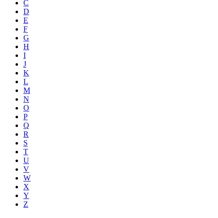
C
D
E
F
G
H
I
J
K
L
M
N
O
P
Q
R
S
T
U
V
W
X
Y
Z