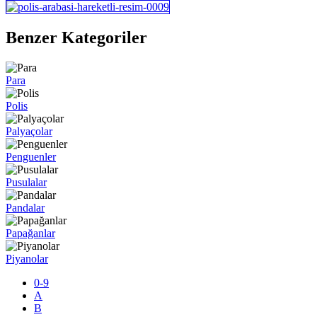
Benzer Kategoriler
Para
Polis
Palyaçolar
Penguenler
Pusulalar
Pandalar
Papağanlar
Piyanolar
0-9
A
B