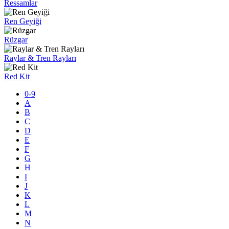
Ressamlar
Ren Geyiği
Rüzgar
Raylar & Tren Rayları
Red Kit
0-9
A
B
C
D
E
F
G
H
I
J
K
L
M
N