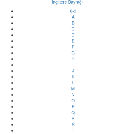
İngiltere Bayrağı
0-9
A
B
C
D
E
F
G
H
I
J
K
L
M
N
O
P
Q
R
S
T