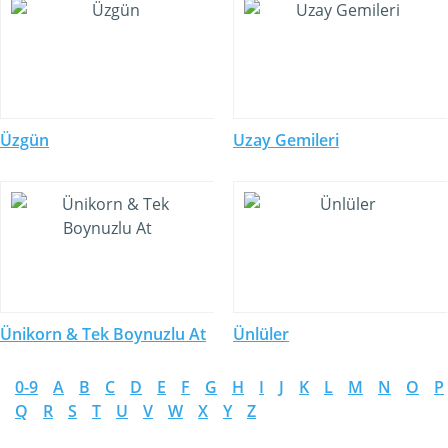
Üzgün
Uzay Gemileri
Ünikorn & Tek Boynuzlu At
Ünlüler
0-9
A
B
C
D
E
F
G
H
I
J
K
L
M
N
O
P
Q
R
S
T
U
V
W
X
Y
Z