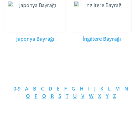
Japonya Bayrağı
İngiltere Bayrağı
0-9
A
B
C
D
E
F
G
H
I
J
K
L
M
N
O
P
Q
R
S
T
U
V
W
X
Y
Z