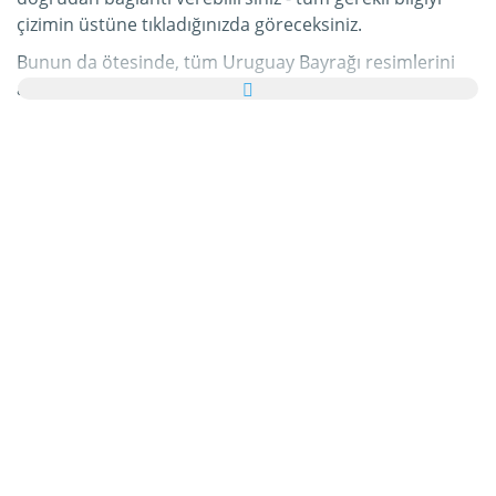
çizimin üstüne tıkladığınızda göreceksiniz.
Bunun da ötesinde, tüm Uruguay Bayrağı resimlerini
ailenize ve arkadaşlarınıza tebrik kartı olarak ücretsiz
yollayabilir, hatta bu kişisel e-Kartınıza hoş bir yazı bile
ekleyebilirsiniz.
Bu kategorideki tüm hareketli Uruguay Bayrağı gifleri ve
Uruguay Bayrağı resimleri tamamen ücretsizdir ve
bunları kullanmak için ekstra bir masraf ödemezsiniz.
Bunun karşılığında lütfen bu hizmetimizi internet
sayfanızda veya blogunuzda
tavsiye edin
. Bunun
hakkında daha detaylı bilgiyi
yardım
bölümümüzde
bulabilirsiniz.