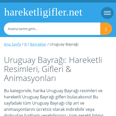
hareketligifler.net
Togg
navi
Ana Sayfa
/
B
/
Bayraklar
/ Uruguay Bayrağı
Uruguay Bayrağı: Hareketli
Resimleri, Gifleri &
Animasyonları
Bu kategoride, harika Uruguay Bayrağı resimleri ve
hareketli Uruguay Bayrağı gifleri bulacaksınız! Bu
sayfadaki tüm Uruguay Bayrağı clip art ve
animasyonlarını ücretsiz olarak indirebilir veya
doğrudan bağlantı verebilirsiniz - tüm gerekli bilgiyi