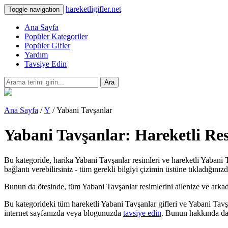
hareketligifler.net
Toggle navigation
Ana Sayfa
Popüler Kategoriler
Popüler Gifler
Yardım
Tavsiye Edin
Ara
Ana Sayfa
/
Y
/ Yabani Tavşanlar
Yabani Tavşanlar: Hareketli Res
Bu kategoride, harika Yabani Tavşanlar resimleri ve hareketli Yabani T
bağlantı verebilirsiniz - tüm gerekli bilgiyi çizimin üstüne tıkladığınız
Bunun da ötesinde, tüm Yabani Tavşanlar resimlerini ailenize ve arkadaşla
Bu kategorideki tüm hareketli Yabani Tavşanlar gifleri ve Yabani Tavş
internet sayfanızda veya blogunuzda
tavsiye edin
. Bunun hakkında dah