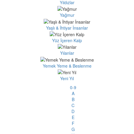
Yıldızlar
Yağmur
Yaşlı & İhtiyar İnsanlar
Yüz İçeren Kalp
Yılanlar
Yemek Yeme & Beslenme
Yeni Yıl
0-9
A
B
C
D
E
F
G