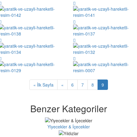
« İlk Sayfa
«
6
7
8
9
Benzer Kategoriler
Yiyecekler & İçecekler