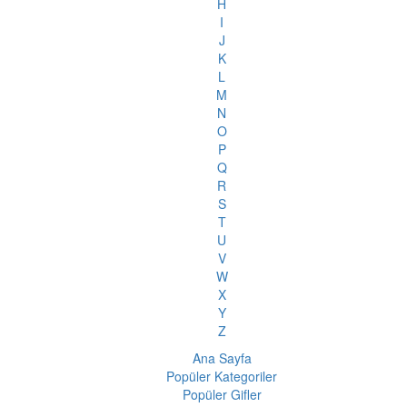
H
I
J
K
L
M
N
O
P
Q
R
S
T
U
V
W
X
Y
Z
Ana Sayfa
Popüler Kategoriler
Popüler Gifler