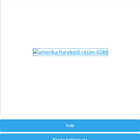
İndir
Resme bağlantı ver