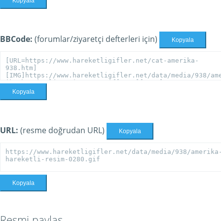
Kopyala
BBCode:
(forumlar/ziyaretçi defterleri için)
Kopyala
Kopyala
URL:
(resme doğrudan URL)
Kopyala
Kopyala
Resmi paylaş