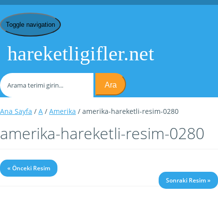
Toggle navigation
hareketligifler.net
Ara
Ana Sayfa
/
A
/
Amerika
/ amerika-hareketli-resim-0280
amerika-hareketli-resim-0280
« Önceki Resim
Sonraki Resim »