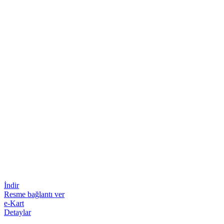
İndir
Resme bağlantı ver
e-Kart
Detaylar