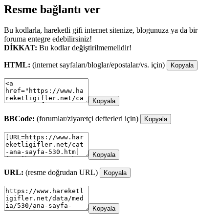
Resme bağlantı ver
Bu kodlarla, hareketli gifi internet sitenize, blogunuza ya da bir
foruma entegre edebilirsiniz!
DİKKAT:
Bu kodlar değiştirilmemelidir!
HTML:
(internet sayfaları/bloglar/epostalar/vs. için)
Kopyala
Kopyala
BBCode:
(forumlar/ziyaretçi defterleri için)
Kopyala
Kopyala
URL:
(resme doğrudan URL)
Kopyala
Kopyala