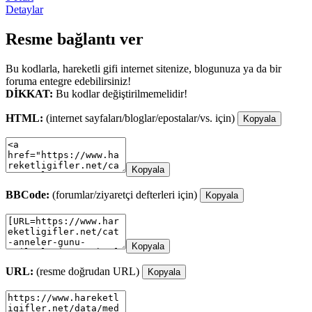
Detaylar
Resme bağlantı ver
Bu kodlarla, hareketli gifi internet sitenize, blogunuza ya da bir
foruma entegre edebilirsiniz!
DİKKAT:
Bu kodlar değiştirilmemelidir!
HTML:
(internet sayfaları/bloglar/epostalar/vs. için)
Kopyala
Kopyala
BBCode:
(forumlar/ziyaretçi defterleri için)
Kopyala
Kopyala
URL:
(resme doğrudan URL)
Kopyala