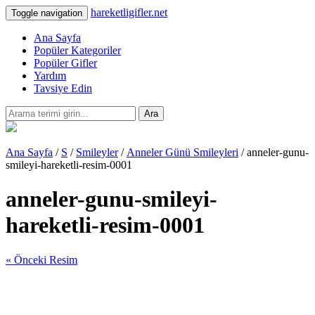
hareketligifler.net
Toggle navigation
Ana Sayfa
Popüler Kategoriler
Popüler Gifler
Yardım
Tavsiye Edin
Ara
Ana Sayfa
/
S
/
Smileyler
/
Anneler Günü Smileyleri
/ anneler-gunu-
smileyi-hareketli-resim-0001
anneler-gunu-smileyi-
hareketli-resim-0001
« Önceki Resim