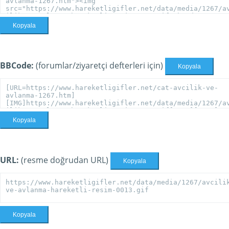
Kopyala
BBCode:
(forumlar/ziyaretçi defterleri için)
Kopyala
Kopyala
URL:
(resme doğrudan URL)
Kopyala
Kopyala