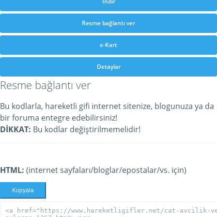
İndir
Resme bağlantı ver
e-Kart
Detaylar
Resme bağlantı ver
Bu kodlarla, hareketli gifi internet sitenize, blogunuza ya da
bir foruma entegre edebilirsiniz!
DİKKAT:
Bu kodlar değiştirilmemelidir!
HTML:
(internet sayfaları/bloglar/epostalar/vs. için)
Kopyala