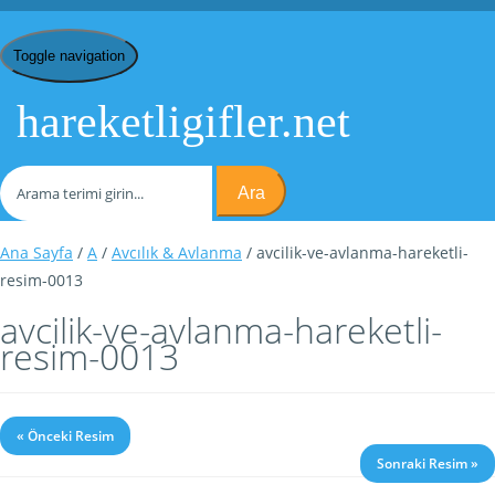
Toggle navigation
hareketligifler.net
Ara
Ana Sayfa
/
A
/
Avcılık & Avlanma
/ avcilik-ve-avlanma-hareketli-
resim-0013
avcilik-ve-avlanma-hareketli-
resim-0013
« Önceki Resim
Sonraki Resim »