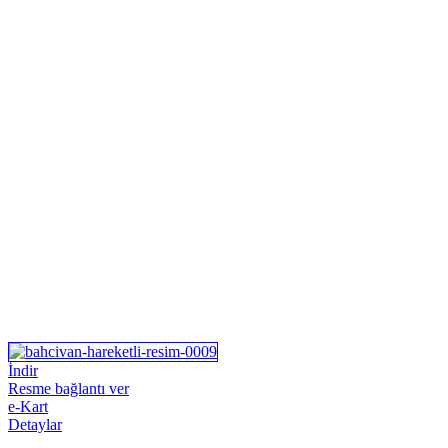
İndir
Resme bağlantı ver
e-Kart
Detaylar