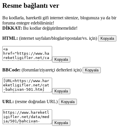
Resme bağlantı ver
Bu kodlarla, hareketli gifi internet sitenize, blogunuza ya da bir
foruma entegre edebilirsiniz!
DİKKAT:
Bu kodlar değiştirilmemelidir!
HTML:
(internet sayfaları/bloglar/epostalar/vs. için)
Kopyala
Kopyala
BBCode:
(forumlar/ziyaretçi defterleri için)
Kopyala
Kopyala
URL:
(resme doğrudan URL)
Kopyala
Kopyala