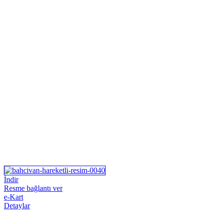
İndir
Resme bağlantı ver
e-Kart
Detaylar