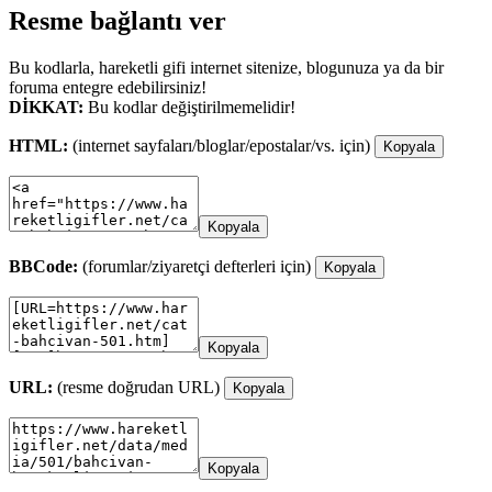
Resme bağlantı ver
Bu kodlarla, hareketli gifi internet sitenize, blogunuza ya da bir
foruma entegre edebilirsiniz!
DİKKAT:
Bu kodlar değiştirilmemelidir!
HTML:
(internet sayfaları/bloglar/epostalar/vs. için)
Kopyala
Kopyala
BBCode:
(forumlar/ziyaretçi defterleri için)
Kopyala
Kopyala
URL:
(resme doğrudan URL)
Kopyala
Kopyala