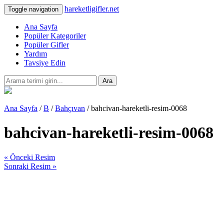
hareketligifler.net
Toggle navigation
Ana Sayfa
Popüler Kategoriler
Popüler Gifler
Yardım
Tavsiye Edin
Ara
Ana Sayfa
/
B
/
Bahçıvan
/ bahcivan-hareketli-resim-0068
bahcivan-hareketli-resim-0068
« Önceki Resim
Sonraki Resim »