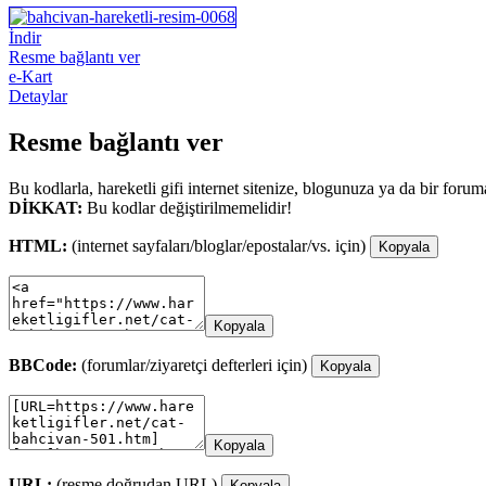
İndir
Resme bağlantı ver
e-Kart
Detaylar
Resme bağlantı ver
Bu kodlarla, hareketli gifi internet sitenize, blogunuza ya da bir forum
DİKKAT:
Bu kodlar değiştirilmemelidir!
HTML:
(internet sayfaları/bloglar/epostalar/vs. için)
Kopyala
Kopyala
BBCode:
(forumlar/ziyaretçi defterleri için)
Kopyala
Kopyala
URL:
(resme doğrudan URL)
Kopyala