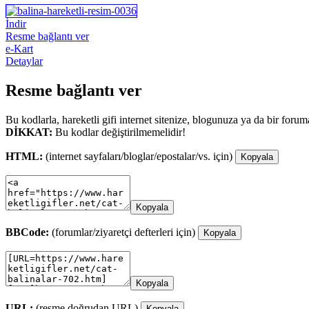
İndir
Resme bağlantı ver
e-Kart
Detaylar
Resme bağlantı ver
Bu kodlarla, hareketli gifi internet sitenize, blogunuza ya da bir forum
DİKKAT:
Bu kodlar değiştirilmemelidir!
HTML:
(internet sayfaları/bloglar/epostalar/vs. için)
Kopyala
Kopyala
BBCode:
(forumlar/ziyaretçi defterleri için)
Kopyala
Kopyala
URL:
(resme doğrudan URL)
Kopyala