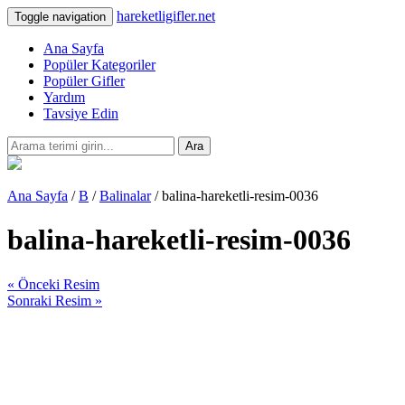
hareketligifler.net
Toggle navigation
Ana Sayfa
Popüler Kategoriler
Popüler Gifler
Yardım
Tavsiye Edin
Ara
Ana Sayfa
/
B
/
Balinalar
/ balina-hareketli-resim-0036
balina-hareketli-resim-0036
« Önceki Resim
Sonraki Resim »