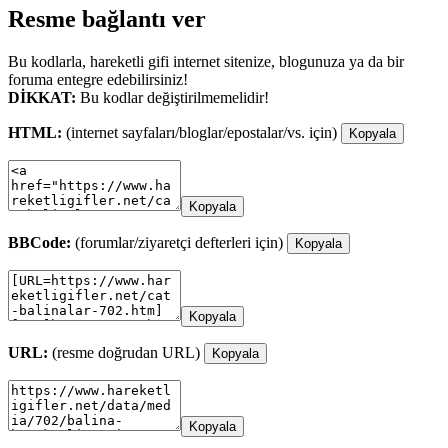
Resme bağlantı ver
Bu kodlarla, hareketli gifi internet sitenize, blogunuza ya da bir
foruma entegre edebilirsiniz!
DİKKAT:
Bu kodlar değiştirilmemelidir!
HTML:
(internet sayfaları/bloglar/epostalar/vs. için)
Kopyala
Kopyala
BBCode:
(forumlar/ziyaretçi defterleri için)
Kopyala
Kopyala
URL:
(resme doğrudan URL)
Kopyala
Kopyala