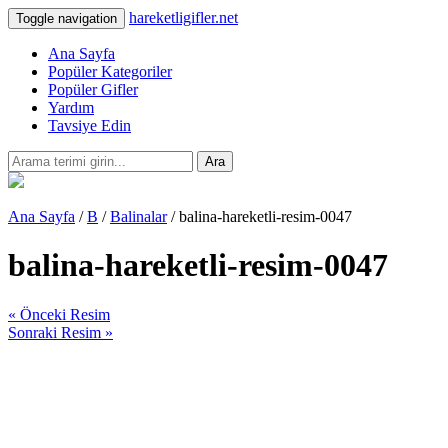
hareketligifler.net
Toggle navigation
Ana Sayfa
Popüler Kategoriler
Popüler Gifler
Yardım
Tavsiye Edin
Ara
Ana Sayfa
/
B
/
Balinalar
/ balina-hareketli-resim-0047
balina-hareketli-resim-0047
« Önceki Resim
Sonraki Resim »