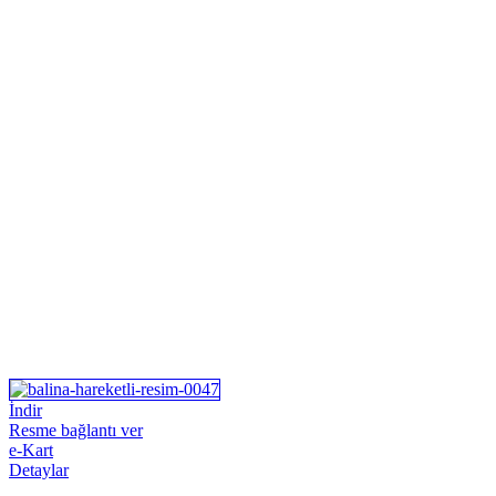
İndir
Resme bağlantı ver
e-Kart
Detaylar