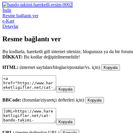
İndir
Resme bağlantı ver
e-Kart
Detaylar
Resme bağlantı ver
Bu kodlarla, hareketli gifi internet sitenize, blogunuza ya da bir forum
DİKKAT:
Bu kodlar değiştirilmemelidir!
HTML:
(internet sayfaları/bloglar/epostalar/vs. için)
Kopyala
Kopyala
BBCode:
(forumlar/ziyaretçi defterleri için)
Kopyala
Kopyala
URL:
(resme doğrudan URL)
Kopyala