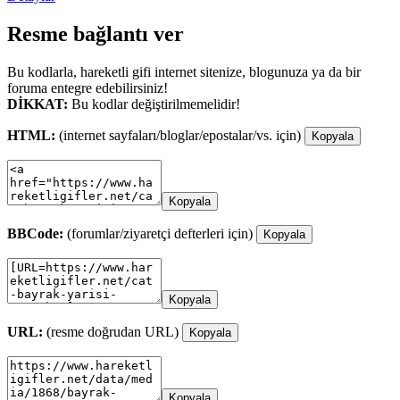
Resme bağlantı ver
Bu kodlarla, hareketli gifi internet sitenize, blogunuza ya da bir
foruma entegre edebilirsiniz!
DİKKAT:
Bu kodlar değiştirilmemelidir!
HTML:
(internet sayfaları/bloglar/epostalar/vs. için)
Kopyala
Kopyala
BBCode:
(forumlar/ziyaretçi defterleri için)
Kopyala
Kopyala
URL:
(resme doğrudan URL)
Kopyala
Kopyala