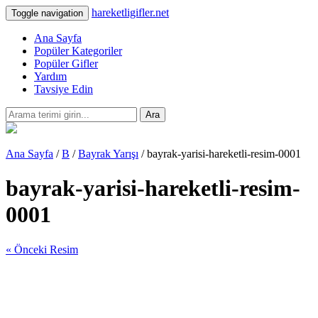
hareketligifler.net
Toggle navigation
Ana Sayfa
Popüler Kategoriler
Popüler Gifler
Yardım
Tavsiye Edin
Ara
Ana Sayfa
/
B
/
Bayrak Yarışı
/ bayrak-yarisi-hareketli-resim-0001
bayrak-yarisi-hareketli-resim-
0001
« Önceki Resim