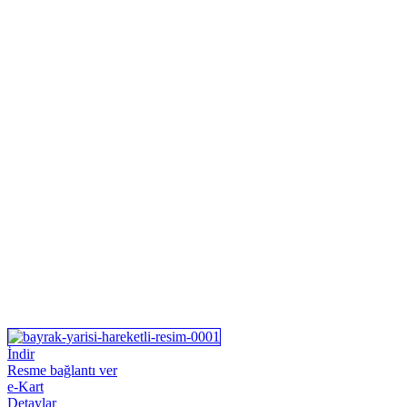
İndir
Resme bağlantı ver
e-Kart
Detaylar