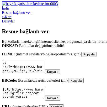
İndir
Resme bağlantı ver
e-Kart
Detaylar
Resme bağlantı ver
Bu kodlarla, hareketli gifi internet sitenize, blogunuza ya da bir forum
DİKKAT:
Bu kodlar değiştirilmemelidir!
HTML:
(internet sayfaları/bloglar/epostalar/vs. için)
Kopyala
Kopyala
BBCode:
(forumlar/ziyaretçi defterleri için)
Kopyala
Kopyala
URL:
(resme doğrudan URL)
Kopyala