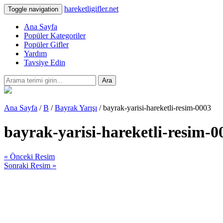
hareketligifler.net
Toggle navigation
Ana Sayfa
Popüler Kategoriler
Popüler Gifler
Yardım
Tavsiye Edin
Ara
Ana Sayfa
/
B
/
Bayrak Yarışı
/ bayrak-yarisi-hareketli-resim-0003
bayrak-yarisi-hareketli-resim-0
« Önceki Resim
Sonraki Resim »