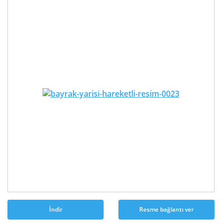
İndir
Resme bağlantı ver