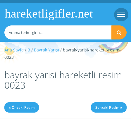
hareketligifler.net
Togg
navi
Ana Sayfa
/
B
/
Bayrak Yarışı
/ bayrak-yarisi-hareketli-resim-
0023
bayrak-yarisi-hareketli-resim-
0023
« Önceki Resim
Sonraki Resim »