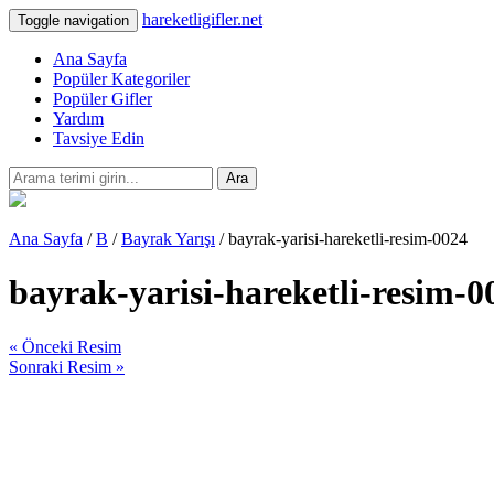
hareketligifler.net
Toggle navigation
Ana Sayfa
Popüler Kategoriler
Popüler Gifler
Yardım
Tavsiye Edin
Ara
Ana Sayfa
/
B
/
Bayrak Yarışı
/ bayrak-yarisi-hareketli-resim-0024
bayrak-yarisi-hareketli-resim-0
« Önceki Resim
Sonraki Resim »