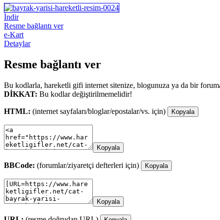
İndir
Resme bağlantı ver
e-Kart
Detaylar
Resme bağlantı ver
Bu kodlarla, hareketli gifi internet sitenize, blogunuza ya da bir forum
DİKKAT:
Bu kodlar değiştirilmemelidir!
HTML:
(internet sayfaları/bloglar/epostalar/vs. için)
Kopyala
Kopyala
BBCode:
(forumlar/ziyaretçi defterleri için)
Kopyala
Kopyala
URL:
(resme doğrudan URL)
Kopyala