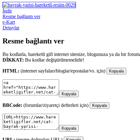
İndir
Resme bağlantı ver
e-Kart
Detaylar
Resme bağlantı ver
Bu kodlarla, hareketli gifi internet sitenize, blogunuza ya da bir forum
DİKKAT:
Bu kodlar değiştirilmemelidir!
HTML:
(internet sayfaları/bloglar/epostalar/vs. için)
Kopyala
Kopyala
BBCode:
(forumlar/ziyaretçi defterleri için)
Kopyala
Kopyala
URL:
(resme doğrudan URL)
Kopyala