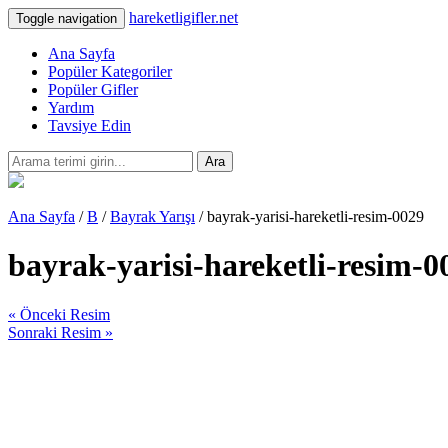
hareketligifler.net
Toggle navigation
Ana Sayfa
Popüler Kategoriler
Popüler Gifler
Yardım
Tavsiye Edin
Ara
Ana Sayfa
/
B
/
Bayrak Yarışı
/ bayrak-yarisi-hareketli-resim-0029
bayrak-yarisi-hareketli-resim-0
« Önceki Resim
Sonraki Resim »