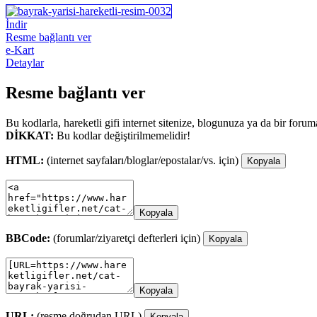
İndir
Resme bağlantı ver
e-Kart
Detaylar
Resme bağlantı ver
Bu kodlarla, hareketli gifi internet sitenize, blogunuza ya da bir forum
DİKKAT:
Bu kodlar değiştirilmemelidir!
HTML:
(internet sayfaları/bloglar/epostalar/vs. için)
Kopyala
Kopyala
BBCode:
(forumlar/ziyaretçi defterleri için)
Kopyala
Kopyala
URL:
(resme doğrudan URL)
Kopyala