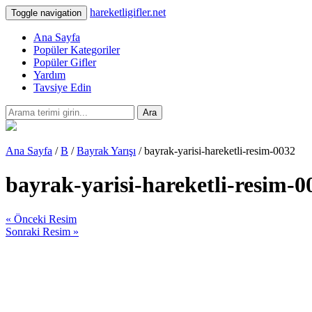
hareketligifler.net
Toggle navigation
Ana Sayfa
Popüler Kategoriler
Popüler Gifler
Yardım
Tavsiye Edin
Ara
Ana Sayfa
/
B
/
Bayrak Yarışı
/ bayrak-yarisi-hareketli-resim-0032
bayrak-yarisi-hareketli-resim-0
« Önceki Resim
Sonraki Resim »